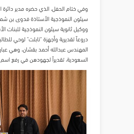
وفي ختام الحفل، الذي حضره مدير دائرة ا
سيئون النموذجية الأستاذة فدوى بن شملان
ووكيل ثانوية سيئون النموذجية للبنات ال
دروعاً تقديرية وأجهزة "تابلت" لوحي للط
المهندس عبدالله أحمد بقشان، وهي عبارة 
السعودية، تقديراً لجهودهن في رفع اسم ا