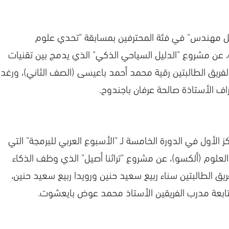
"أفضل مهندس" في فئة المحترفين بمسابقة "تحدي علوم
ة، عن مشروع "الدليل السياحي الذكي" الذي يدمج بين تقنيات
لفريق الطالبتين رقية محمد أحمد باعيسى (الصف الثاني)، ورغد
ف الأستاذة صالحة عرفان باجندوح.
ركز الأول في الدورة الخامسة لـ "الأسبوع العربي للبرمجة" التي
 والعلوم (ألكسو)، عن مشروع "تراثنا أصيل" الذي وظف الذكاء
يق الطالبتين سناء ربيع سعيد حنين ورويدا ربيع سعيد حنين،
تابعة مدرب الفريقين الأستاذ محمد عوض بايعشوت.