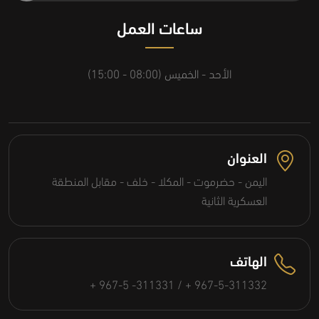
ساعات العمل
الأحد - الخميس (08:00 - 15:00)
العنوان
اليمن - حضرموت - المكلا - خلف - مقابل المنطقة
العسكرية الثانية
الهاتف
+ 967-5 -311331 / + 967-5-311332